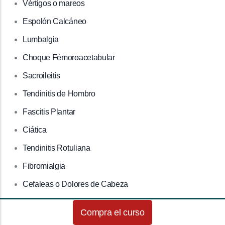
Vértigos o mareos
Espolón Calcáneo
Lumbalgia
Choque Fémoroacetabular
Sacroileitis
Tendinitis de Hombro
Fascitis Plantar
Ciática
Tendinitis Rotuliana
Fibromialgia
Cefaleas o Dolores de Cabeza
Crecederas
Compra el curso
Hernia Discal Cervical