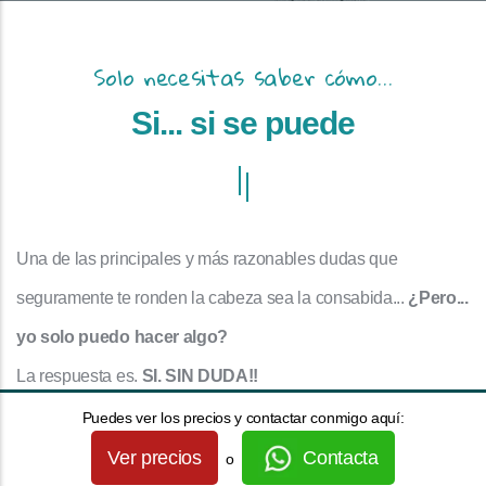
Solo necesitas saber cómo...
Si... si se puede
Una de las principales y más razonables dudas que
seguramente te ronden la cabeza sea la consabida...
¿Pero...
yo solo puedo hacer algo?
La respuesta es.
SI. SIN DUDA!!
Esto te lo digo por un lado por las cientos de persdonas que
Puedes ver los precios y contactar conmigo aquí:
han realizado ya nuestros programas y han resuleto sus
Ver precios
Contacta
o